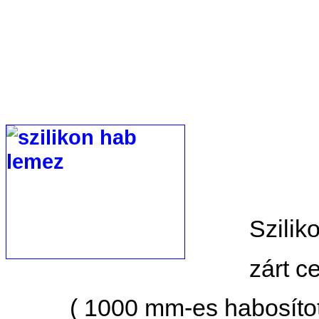
Szilik
zárt cellás
( 1000 mm-es habosított s