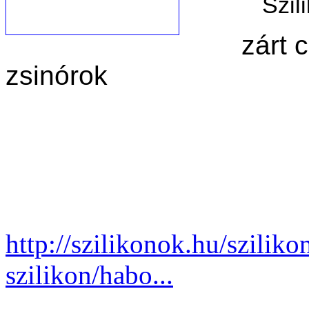
Szil
zárt c
zsinórok
http://szilikonok.hu/sziliko
szilikon/habo...