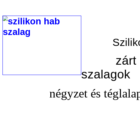
Szilikon
zárt cell
szalagok
négyzet és téglalap k